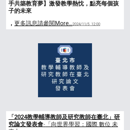
手共築教育夢】激發教學熱忱，點亮每個孩
子的未來
，
更多訊息請參閱More...
2
024/11/5 12:00
「2024教學輔導教師及研究教師在臺北」研
究論文發表會
-
「向世界學習：國際 數位 未