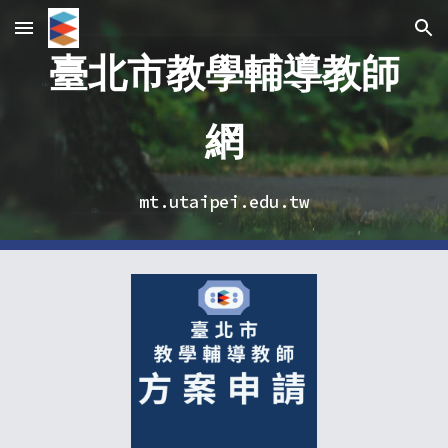
Skip to main content
Skip to navigation
臺北市教學輔導教師
網
mt.utaipei.edu.tw