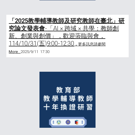
「202
5
教學輔導教師及研究教師在臺北」研
究論文發表會
-
「
AI × 跨域 × 共學：教師創
新、創業與創價
」，歡迎蒞臨與會，
114/10/31(五)9:00-12:30
，
更多訊息請參閱
More...
2
02
5
/9/
11
17
:30