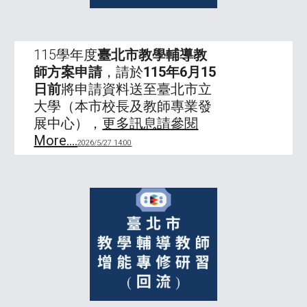
11
5
學年度
臺北市
教學輔導教
師
方案
申請
，請於
11
5
年6月
15
日前
將申請資料送至臺北市立
大學（本市校長及教師專業發
展中心），
更多訊息請參閱
More....
202
6
/
5
/
27
14:00