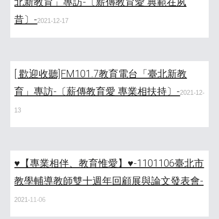
北新教育」專訪-〔薪傳教育愛 典範在夙
昔〕-
2021-12-17
[ 歡迎收聽]FM101.7教育電台「臺北新教
育」專訪-〔薪傳教育愛 專業相扶持〕-
2021-12-
13
♥️【專業相伴、教育惟愛】♥️-1101106臺北市
教學輔導教師雙十週年回顧展與論文發表會-
2021-
11-06