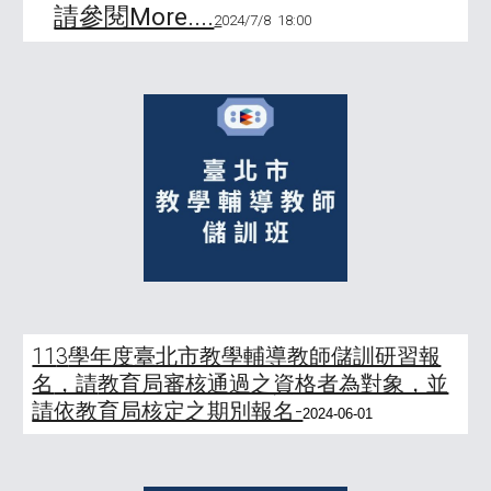
請參閱More....
2
024/7/8 18:00
11
3
學年度臺北市教學輔導教師儲訓研習報
名
，請
教育局審核通過之資格者為對象，並
請依教育局核定之期別報名-
202
4
-0
6
-
01