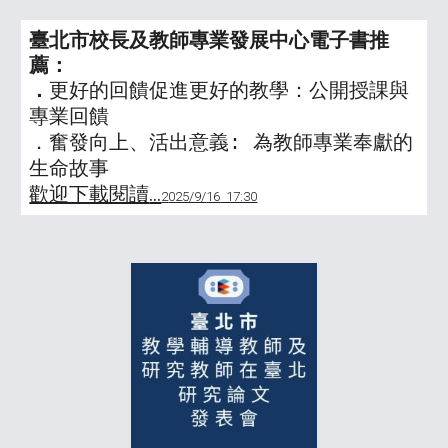
臺北市校長及教師專業發展中心電子書推
薦：
．
更好的回饋促進更好的教學：公開授課與
專業回饋
．
奮發向上、活出意義: 為教師專業奉獻的
生命故事
歡迎下載閱讀
...
2
025/9/
16
17:30