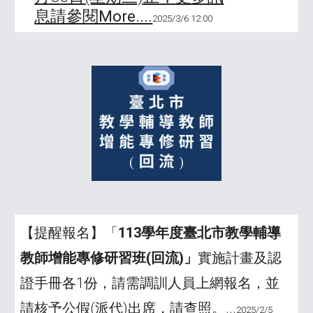
息請參閱More....
202
5
/
3
/
6
12
:00
【提醒報名】「
11
3
學年度臺北市教學輔導
教師增能專修研習班(回流)」
實施計畫及認
證手冊各1份，請需調訓人員上網報名，並
請核予公假(派代)出席，
請查照。...
202
5
/
2
/
5