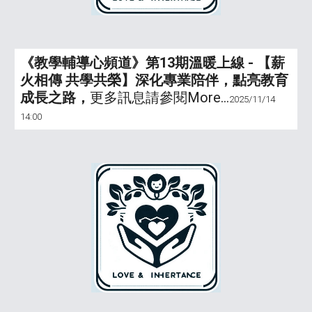
《教學輔導心頻道》第1
3
期溫暖上線 -
【薪
火相傳 共學共榮】深化專業陪伴，點亮教育
成長之路
，
更多訊息請參閱More...
2
02
5
/11/
14
1
4
:00