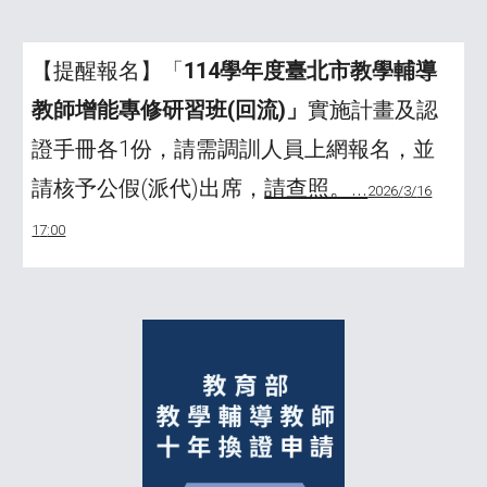
【提醒報名】「
11
4
學年度臺北市教學輔導
教師增能專修研習班(回流)」
實施計畫及認
證手冊各1份，請需調訓人員上網報名，並
請核予公假(派代)出席，
請查照。...
202
6
/
3
/
16
1
7
:00