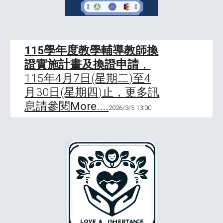
11
5
學年度教學輔導教師換
證實施計畫及換證申請
，
11
5
年4月7日(星期
二
)至4
月30日(星期
四
)止，
更多訊
息請參閱More....
202
6
/3/
5
1
3
:00