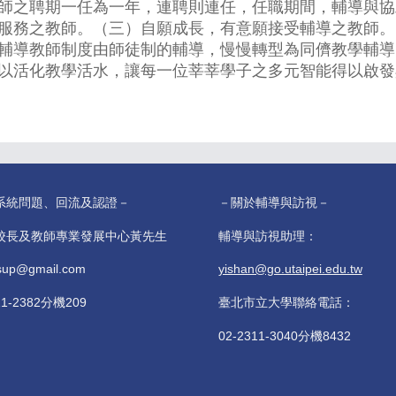
師之聘期一任為一年，連聘則連任，任職期間，輔導與協
服務之教師。（三）自願成長，有意願接受輔導之教師。
輔導教師制度由師徒制的輔導，慢慢轉型為同儕教學輔導
以活化教學活水，讓每一位莘莘學子之多元智能得以啟發
系統問題、回流及認證－
－關於輔導與訪視－
校長及教師專業發展中心黃先生
輔導與訪視助理：
sup@gmail.com
yishan@go.utaipei.edu.tw
11-2382分機209
臺北市立大學聯絡電話：
02-2311-3040分機8432