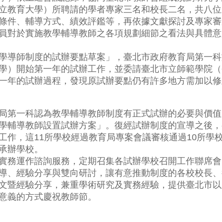
立教育大學）所聘請的學者專家三名和校長二名，共八位
條件、輔導方式、績效評鑑等，再依據文獻探討及專家審
員對於實施教學輔導教師之各項規劃細節之看法與具體意
導師制度的試辦要點草案」，臺北市政府教育局第一科於
學）開始第一年的試辦工作，並委請臺北市立師範學院（
一年的試辦過程，發現原試辦要點仍有許多地方需加以修
一科認為教學輔導教師制度有正式試辦的必要與價值，仍於
學輔導教師設置試辦方案」。復經試辦制度的宣導之後，
作，這11所學校經過教育局專案會議審核通過10所學校
承辦學校。
實務運作諮詢服務，定期召集各試辦學校召開工作聯席會
導、經驗分享與雙向研討，讓有意推動制度的各校校長、
文暨經驗分享，兼重學術研究及實務經驗，提供臺北市以
意義的方式慶祝教師節。