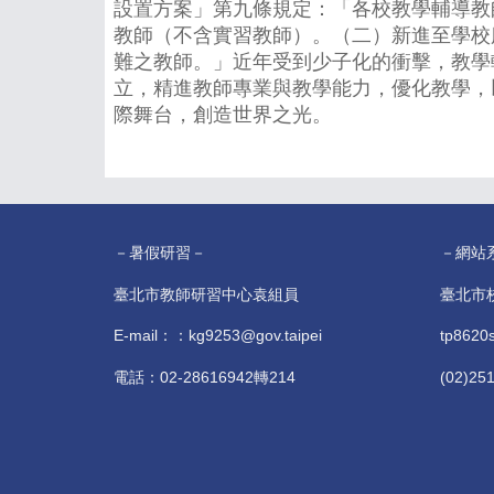
設置方案」第九條規定：「各校教學輔導教
教師（不含實習教師）。（二）新進至學校
難之教師。」近年受到少子化的衝擊，教學
立，精進教師專業與教學能力，優化教學，
際舞台，創造世界之光。
－暑假研習－
－網站
臺北市教師研習中心袁組員
臺北市
E-mail：：kg9253@gov.taipei
tp8620
電話：02-28616942轉214
(02)25