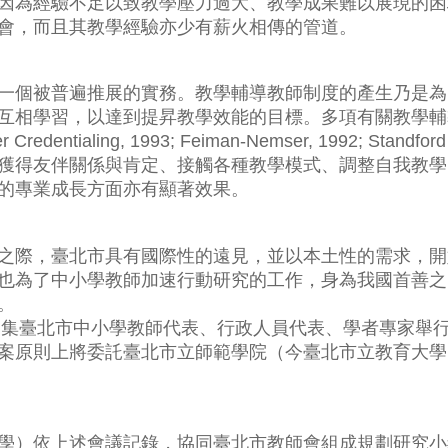
因為經驗不足以致教學壓力過大、教學成果難以展現的困
會，而且其教學經驗亦少有薪火相傳的管道。
個被普遍推展的實務。教學輔導教師制度的產生乃是為
習，以達到提昇教學效能的目標。多項有關教學輔導教師制度的
cher Credentialing, 1993; Feiman-Nemser, 1992; 
獲得友伴關係與肯定、接觸各種教學模式、調整自我教學
的專業成長方面亦有顯著效果。
際，臺北市具有國際性的遠見，並以本土性的需求，開
也為了中小學教師加速行動研究的工作，身為我國首善之
。
集臺北市中小學教師代表、行政人員代表、學者專家舉
案原則上將委託臺北市立師範學院（今臺北市立教育大學
）依上述會議記錄，協同臺北市教師會組成規劃研究小