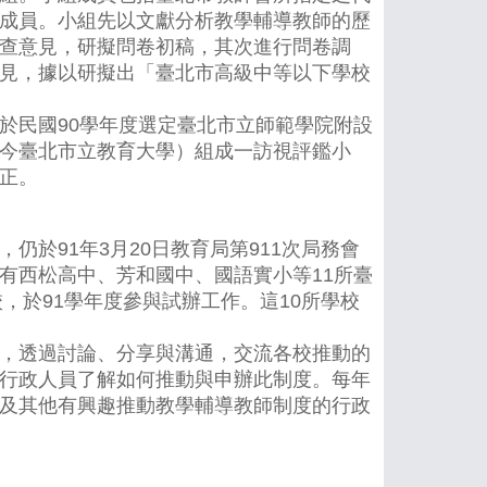
成員。小組先以文獻分析教學輔導教師的歷
查意見，研擬問卷初稿，其次進行問卷調
見，據以研擬出「臺北市高級中等以下學校
民國90學年度選定臺北市立師範學院附設
今臺北市立教育大學）組成一訪視評鑑小
正。
91年3月20日教育局第911次局務會
有西松高中、芳和國中、國語實小等11所臺
，於91學年度參與試辦工作。這10所學校
，透過討論、分享與溝通，交流各校推動的
行政人員了解如何推動與申辦此制度。每年
及其他有興趣推動教學輔導教師制度的行政