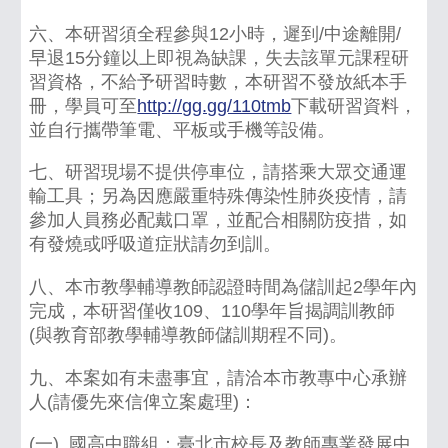
六、本研習須全程參與12小時，遲到/中途離開/
早退15分鐘以上即視為缺課，失去該單元課程研
習資格，不給予研習時數，本研習不發放紙本手
冊，學員可至
http://gg.gg/110tmb
下載研習資料，
並自行攜帶筆電、平板或手機等設備。
七、研習現場不提供停車位，請搭乘大眾交通運
輸工具；另為因應嚴重特殊傳染性肺炎疫情，請
參加人員務必配戴口罩，並配合相關防疫措，如
有發燒或呼吸道症狀請勿到訓。
八、本市教學輔導教師認證時間為儲訓起2學年內
完成，本研習僅收109、110學年旨揭調訓教師
(與教育部教學輔導教師儲訓期程不同)。
九、本案如有未盡事宜，請洽本市教專中心承辦
人(請優先來信俾立案處理)：
(一) 國高中職組：臺北市校長及教師專業發展中