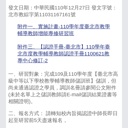
發文日期：中華民國110年12月27日 發文字號：
北市教綜字第11031167161號
附件一、實施計畫-110學年度臺北市教學
輔導教師增能專修研習班
下載
附件三、【認證手冊-臺北市】110學年臺
北市度教學輔導教師認證手冊1100621教
專中心修訂-2
下載
一、研習對象：完成109及110學年度【臺北市高
級中等以下學校教學輔導教師儲訓班】儲訓，但
尚未通過認證之學員，調訓名冊請參閱公文附件
(未於名單上之儲訓教師請E-mail儲訓結業證書等
相關證明)。
二、報名方式： 請轉知校內旨揭認證中師長即日
起至研習前5天盡速報名，