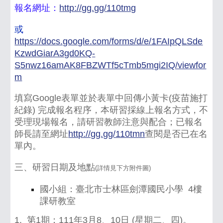
報名網址：
http://gg.gg/110tmg
或
https://docs.google.com/forms/d/e/1FAIpQLSde
KzwdGiarA3gd0KQ-
S5nwz16amAK8FBZWTf5cTmb5mgi2IQ/viewfor
m
填寫Google表單並於表單中回傳小黃卡(疫苗施打
紀錄) 完成報名程序，本研習採線上報名方式，不
受理現場報名，請研習教師注意與配合；已報名
師長請至網址
http://gg.gg/110tmn
查閱是否已在名
單內。
三、研習日期及地點
(詳情見下方附件圖)
國小組：臺北市士林區劍潭國民小學 4樓
課研教室
1. 第1期：111年3月8、10日 (星期二、四)。