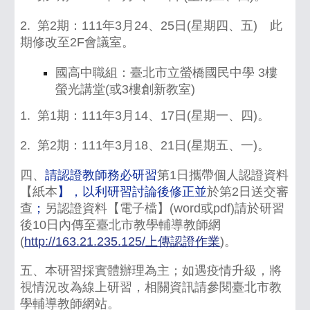
2. 第2期：111年3月24、25日(星期四、五) 此
期修改至2F會議室。
國高中職組：臺北市立螢橋國民中學 3樓
螢光講堂(或3樓創新教室)
1. 第1期：111年3月14、17日(星期一、四)。
2. 第2期：111年3月18、21日(星期五、一)。
四、
請認證教師務必研習
第1日攜帶個人認證資料
【紙本
】，以利研習討論後修正並
於第2日送交審
查
；
另認證資料【電子檔】(word或pdf)請於研習
後10日內傳至臺北市教學輔導教師網
(
http://163.21.235.125/上傳認證作業
)。
五、本研習採實體辦理為主；如遇疫情升級，將
視情況改為線上研習，相關資訊請參閱臺北市教
學輔導教師網站。