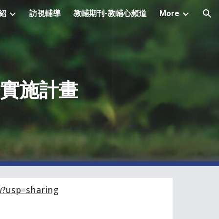
紹
訪視輔導
教輔期刊-教輔心頻道
More
ion
實施計畫
w?usp=sharing