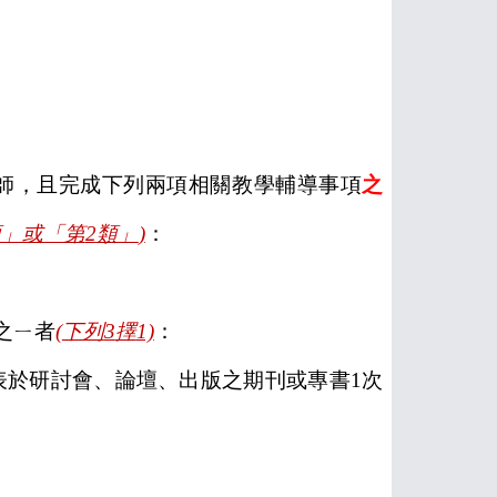
師，且完成下列兩項相關教學輔導事項
之
類」或「第
2
類」
)
：
之ㄧ者
(
下列
3
擇
1)
：
表於研討會、論壇、出版之期刊或專書
1
次