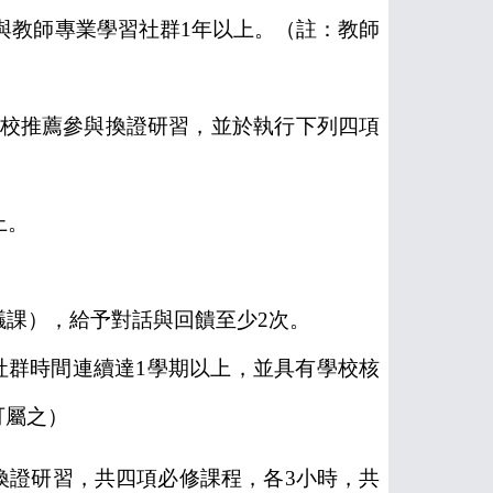
與教師專業學習社群
1
年以上。（註：教師
校推薦參與換證研習，並於執行下列四項
上。
議課），給予對話與回饋至少
2
次。
社群時間連續達
1
學期以上，並具有學校核
可屬之）
換證研習，共四項必修課程，各
3
小時，共