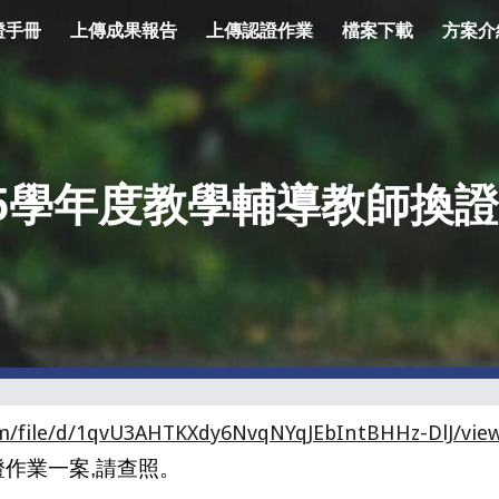
證手冊
上傳成果報告
上傳認證作業
檔案下載
方案介
ip to main content
Skip to navigat
5
學年度教學輔導教師換證
com/file/d/1qvU3AHTKXdy6NvqNYqJEbIntBHHz-DlJ/vie
證作業一案,請查照。