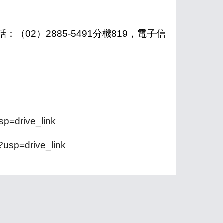
2）2885-5491分機819，電子信
sp=drive_link
usp=drive_link