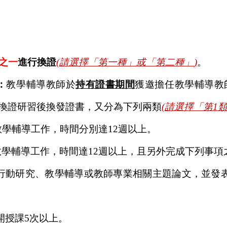
之一
進行換證
(
請選擇「第一種」或「第二種」
)
。
：
教學輔導教師於
持有證書期間
獲邀擔任教學輔導教
換證研習後換發證書，又分為下列兩類
(
請選擇「第
1
教學輔導工作，時間分別達
12
週以上。
教學輔導工作，時間達
12
週以上，且另外完成下列事項
行動研究、教學輔導或教師專業相關主題論文，並發
開授課
5
次以上。