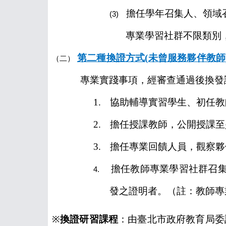
擔任學年召集人、領域
(3)
專業學習社群不限類別
第二種換證方式
(
未曾服務夥伴教師
（二）
專業實踐事項，經審查通過後換發
1.
協助輔導實習學生、初任教
2.
擔任授課教師，公開授課至
3.
擔任專業回饋人員，觀察夥
擔任教師專業學習社群召
4.
發之證明者。（註：教師專
※
換證研習課程
：由臺北市政府教育局委