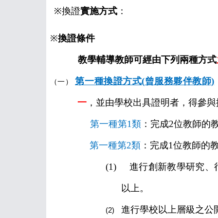
※
換證
實施方式
：
※
換證條件
教學輔導教師可經由下列兩種方式
第一種換證方式
(
曾服務夥伴教師
)
（一）
一
，並由學校出具證明者，得參與
第一種第
1
類
：完成
2
位教師的
第一種第
2
類
：完成
1
位教師的
(1)
進行創新教學研究、
以上。
進行學校以上層級之公
(2)