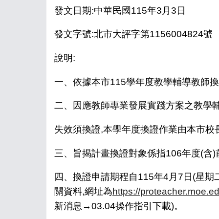
發文日期:中華民國115年3月3日
發文字號:北市大評字第1156004824號
說明:
一、依據本市115學年度教學輔導教師
二、因應教師專業發展實踐方案之教學輔
失效須換證,本學年度換證作業由本市校
三、旨揭計畫換證對象係指106年度(含
四、換證申請期程自115年4月7日(星
關資料,網址為
https://proteacher.moe.ed
新消息→03.04操作指引下載)。