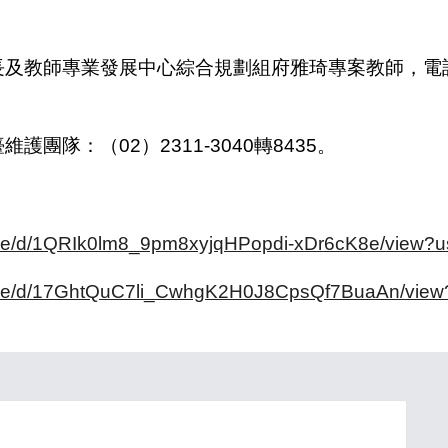
教師專業發展中心綜合規劃組府雅琦專案教師，電話：（0
隊：（02）2311-3040轉8435。
/file/d/1QRIk0lm8_9pm8xyjqHPopdi-xDr6cK8e/view?u
m/file/d/17GhtQuC7li_CwhgK2H0J8CpsQf7BuaAn/view?