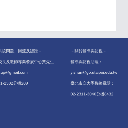
系統問題、回流及認證－
－關於輔導與訪視－
校長及教師專業發展中心黃先生
輔導與訪視助理：
sup@gmail.com
yishan@go.utaipei.edu.tw
11-2382分機209
臺北市立大學聯絡電話：
02-2311-3040分機8432