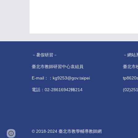
－暑假研習－
－網站
臺北市教師研習中心袁組員
臺北市
E-mail：：kg9253@gov.taipei
tp8620
電話：02-28616942轉214
(02)25
© 2018-2024 臺北市教學輔導教師網
Page
Google Sites
Report abuse