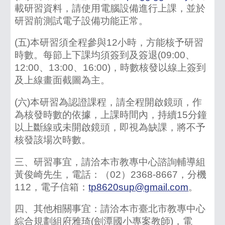
載研習資料，請使用電腦設備進行上課，並於
研習前測試電子設備功能正常。
(五)本研習須全程參與12小時，方能核予研習
時數。每節上下課均須簽到及簽退(09:00、
12:00、13:00、16:00)，時數核發以線上簽到
及上線畫面截圖為主。
(六)本研習為認證課程，請全程開啟鏡頭，作
為核發時數的依據，上課時間內，持續15分鐘
以上斷線或未開啟鏡頭，即視為缺課，將不予
核發該場次時數。
三、研習事宜，請洽本市教專中心諮詢輔導組
黃俊崎先生，電話：（02）2368-8667，分機
112，電子信箱：
tp8620sup@gmail.com
。
四、其他相關事宜：請洽本市臺北市教專中心
綜合規劃組府雅琦(劍潭國小專案教師)，電