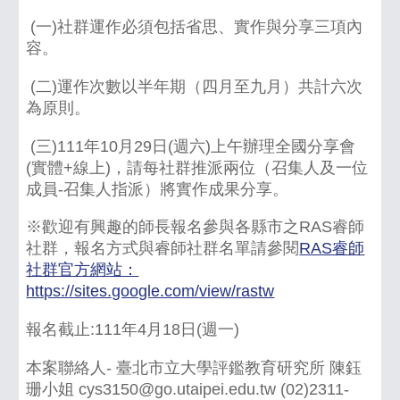
(一)社群運作必須包括省思、實作與分享三項內
容。
(二)運作次數以半年期（四月至九月）共計六次
為原則。
(三)111年10月29日(週六)上午辦理全國分享會
(實體+線上)，請每社群推派兩位（召集人及一位
成員-召集人指派）將實作成果分享。
※歡迎有興趣的師長報名參與各縣市之RAS睿師
社群，報名方式與睿師社群名單請參閱
RAS睿師
社群官方網站：
https://sites.google.com/view/rastw
報名截止:111年4月18日(週一)
本案聯絡人- 臺北市立大學評鑑教育研究所 陳鈺
珊小姐 cys3150@go.utaipei.edu.tw (02)2311-