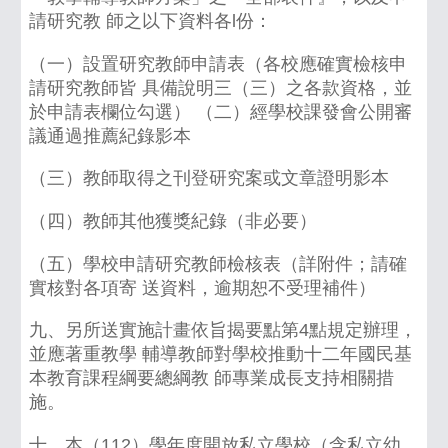
請研究教 師之以下資料各l份：
（一）設置研究教師申請表（各校應確實檢核申
請研究教師皆 具備說明三（三）之各款資格，並
於申請表欄位勾選） （二）經學校課發會公開審
議通過推薦紀錄影本
（三）教師取得之刊登研究案或文章證明影本
（四）教師其他獲獎紀錄（非必要）
（五）學校申請研究教師檢核表（詳附件；請確
實核對各項寄 送資料，逾期恕不受理補件）
九、另所送實施計畫依旨揭要點第4點規定辦理，
並應著重教學 輔導教師對學校推動十二年國民基
本教育課程綱要總綱教 師專業成長支持相關措
施。
十、本（112）學年度開放私立學校（含私立幼