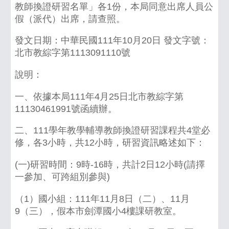
教師換證研習名單」各1份，本局同意出席人員公
假（派代）出席，請查照。
發文日期：中華民國111年10月20日 發文字號：
北市教綜字第1113091110號
說明：
一、依據本局111年4月25日北市教綜字第
11130461991號函續辦。
二、111學年教學輔導教師換證研習課程共4堂必
修，各3小時，共12小時，研習資訊略述如下：
(一)研習時間：9時-16時，共計2日12小時(請擇
一參加、可跨組別參與)
（1）國小組：111年11月8日（二）、11月
9（三），假本市劍潭國小4樓課研教室。