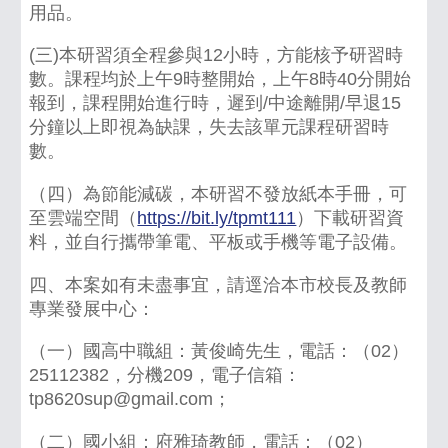
用品。
(三)本研習須全程參與12小時，方能核予研習時
數。課程均於上午9時整開始，上午8時40分開始
報到，課程開始進行時，遲到/中途離開/早退15
分鐘以上即視為缺課，失去該單元課程研習時
數。
（四）為節能減碳，本研習不發放紙本手冊，可
至雲端空間（
https://bit.ly/tpmt111
）下載研習資
料，並自行攜帶筆電、平板或手機等電子設備。
四、本案如有未盡事宜，請逕洽本市校長及教師
專業發展中心：
（一）國高中職組：黃俊崎先生，電話：（02）
25112382，分機209，電子信箱：
tp8620sup@gmail.com；
（二）國小組：府雅琦教師，電話：（02）