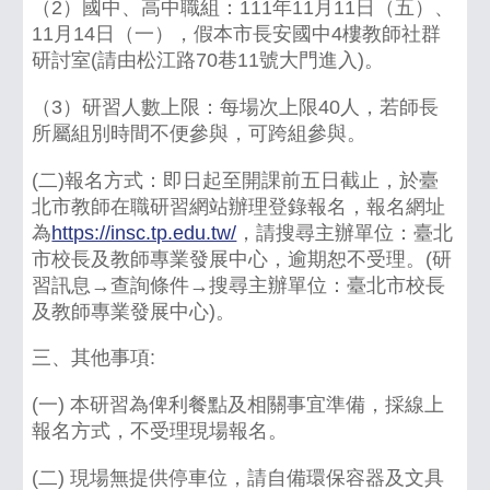
（2）國中、高中職組：111年11月11日（五）、
11月14日（一），假本市長安國中4樓教師社群
研討室(請由松江路70巷11號大門進入)。
（3）研習人數上限：每場次上限40人，若師長
所屬組別時間不便參與，可跨組參與。
(二)報名方式：即日起至開課前五日截止，於臺
北市教師在職研習網站辦理登錄報名，報名網址
為
https://insc.tp.edu.tw/
，請搜尋主辦單位：臺北
市校長及教師專業發展中心，逾期恕不受理。(研
習訊息→查詢條件→搜尋主辦單位：臺北市校長
及教師專業發展中心)。
三、其他事項:
(一) 本研習為俾利餐點及相關事宜準備，採線上
報名方式，不受理現場報名。
(二) 現場無提供停車位，請自備環保容器及文具