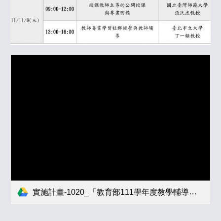
實施計畫-1020_「教育部111學年度教學輔導教師換證研習臺北場實施計畫」及「111學年教學輔導教師換證研習名單」...pdf