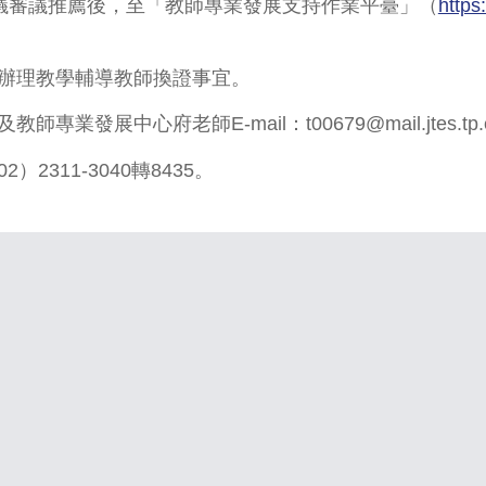
議審議推薦後，至「教師專業發展支持作業平臺」（
https
辦理教學輔導教師換證事宜。
中心府老師E-mail：t00679@mail.jtes.tp.edu
311-3040轉8435。