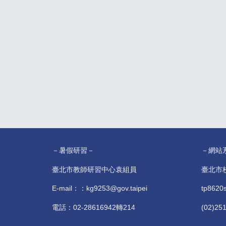
－暑假研習－
－網站
臺北市教師研習中心袁組員
臺北市
E-mail：：kg9253@gov.taipei
tp8620
電話：02-28616942轉214
(02)25