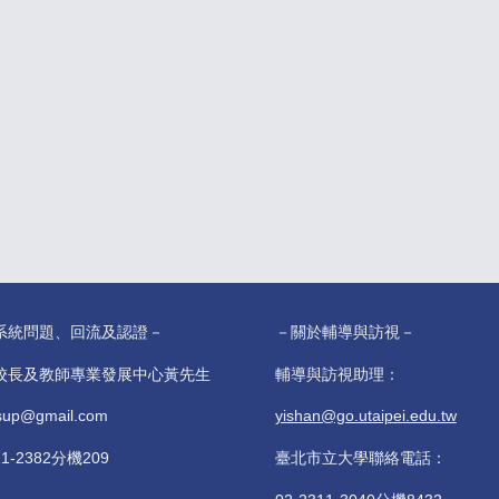
系統問題、回流及認證－
－關於輔導與訪視－
校長及教師專業發展中心黃先生
輔導與訪視助理：
sup@gmail.com
yishan@go.utaipei.edu.tw
11-2382分機209
臺北市立大學聯絡電話：