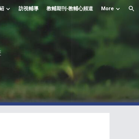
紹
訪視輔導
教輔期刊-教輔心頻道
More
ion
畫