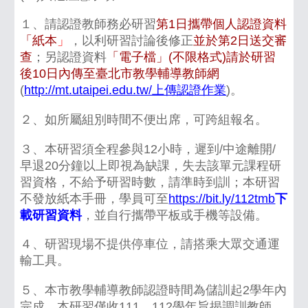
１、請認證教師務必研習
第1日攜帶個人認證資料
「紙本
」
，以利研習討論後修正
並於第2日送交審
查
；另認證資料
「電子檔」(不限格式)請於研習
後10日內傳至臺北市教學輔導教師網
(
http://mt.utaipei.edu.tw/上傳認證作業
)。
２、如所屬組別時間不便出席，可跨組報名。
３、本研習須全程參與12小時，遲到/中途離開/
早退20分鐘以上即視為缺課，失去該單元課程研
習資格，不給予研習時數，請準時到訓；本研習
不發放紙本手冊，學員可至
https://bit.ly/112tmb
下
載研習資料
，並自行攜帶平板或手機等設備。
４、研習現場不提供停車位，請搭乘大眾交通運
輸工具。
５、本市教學輔導教師認證時間為儲訓起2學年內
完成，本研習僅收111、112學年旨揭調訓教師