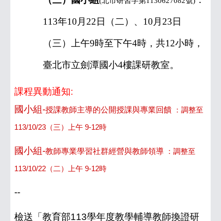
(
北市研習字第
1130627082
號
)
113
年
10
月
22
日（二）、
10
月
23
日
（三）上午
9
時至下午
4
時，共
12
小時，
臺北市立劍潭國小
4
樓課研教室。
課程異動通知:
國小組-
授課教師主導的公開授課與專業回饋
：
調整至
113/10/2
3
（
三
）上午 9-12時
國小組-
教師專業學習社群經營與教師領導
：
調整至
113/
10/22（二）上午 9-12時
--
檢送「教育部113學年度教學輔導教師換證研