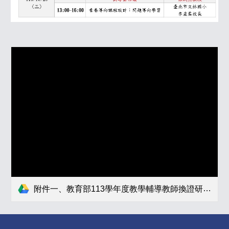
附件一、教育部113學年度教學輔導教師換證研習臺北場實施計畫(0913修正).pdf