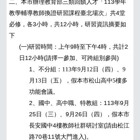
二、本市辦理教育部三類回饋人才「113學年
教學輔導教師換證研習課程臺北場次」共4堂
必修，各3小時，共12小時，研習資訊摘要如
下
(一)研習時間：上午9時至下午4時，共計2
日12小時(請擇一參加、可跨組別參與)
1、不分組：
113
年
9
月
12
日（四）、
9
月
13
日（五），假本市松山高中
5
樓多
功能會議。
2、國中、高中職、特教組：113年9月
25日（三）、9月26日（四），假本市
長安國中4樓教師社群研討室(請由松江
路70巷11號大門進入)。