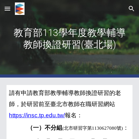
Skip to main content
Skip to navigation
教育部11
3
學年度教學輔導
教師換證研習(臺北場)
請有申請教育部教學輔導教師換證研習的老
師，於研習前至臺北市教師在職研習網站
https://insc.tp.edu.tw/
報名：
（一）不分組
：
(
北市研習字第
1130627080
號
)