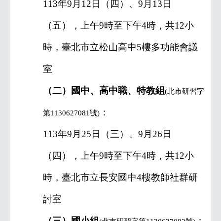
113
年
9
月
12
日（四）、
9
月
13
日
（五），上午
9
時至下午
4
時，共
12
小
時，臺北市立松山高中
5
樓多功能會議
室
（二）國中、高中職、特教組
(
北市研習字
：
第
1130627081
號
)
113
年
9
月
25
日（三）、
9
月
26
日
（四），上午
9
時至下午
4
時，共
12
小
時，臺北市立長安國中
4
樓教師社群研
討室
（三）國小組
：