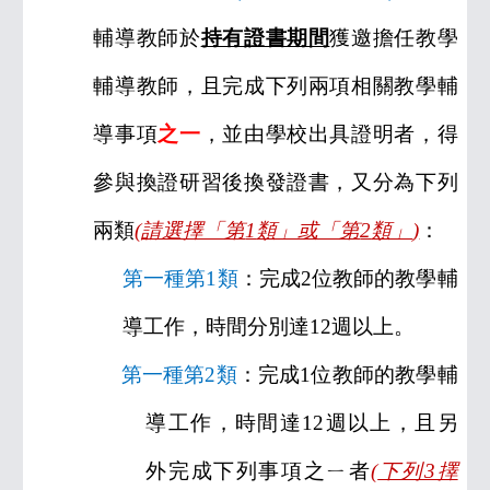
輔導教師於
持有證書期間
獲邀擔任教學
輔導教師，且完成下列兩項相關教學輔
導事項
之一
，並由學校出具證明者，得
參與換證研習後換發證書，又分為下列
兩類
(
請選擇「第
1
類」或「第
2
類」
)
：
第一種第
1
類
：完成
2
位教師的教學輔
導工作，時間分別達
12
週以上。
第一種第
2
類
：完成
1
位教師的教學輔
導工作，時間達
12
週以上，且另
外完成下列事項之ㄧ者
(
下列
3
擇