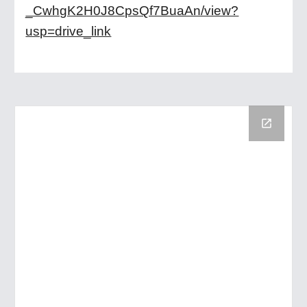
_CwhgK2H0J8CpsQf7BuaAn/view?
usp=drive_link