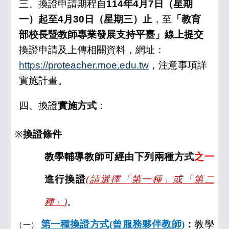
三、換證申請期程自
11
4
年4月
7
日（星期
一
）起至4月
30
日（星期
三
）止
，至
「教育
部校長暨教師專業發展支持平臺」線上提交
換證申請及上傳相關資料，網址：
https://proteacher.moe.edu.tw
，注意事項詳
實施計畫。
四、換證
實施方式
：
※
換證條件
教學輔導教師可經由下列兩種方式
之一
進行換證
(
請選擇「第一種」或「第二
種」
)
。
第一種換證方式
(
曾服務夥伴教師
)
：
教學
（一）