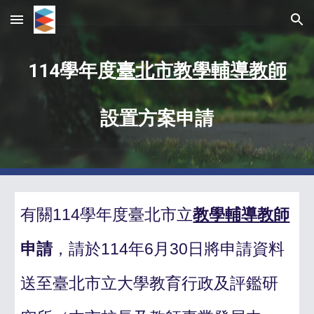
Skip to main content
Skip to navigation
11
4
學年度
臺北市教學輔導教師
設置方案申請
有關11
4
學年度臺北市立
教學輔導教師
申請
，請於11
4
年
6
月
30
日將申請資料
送
至臺北市立大學
教育行政及評鑑研